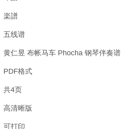
楽譜
五线谱
黄仁昱 布帐马车 Phocha 钢琴伴奏谱
PDF格式
共4页
高清晰版
可打印  