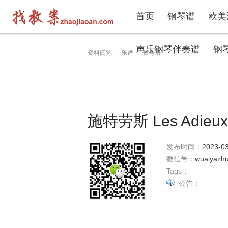
首页
钢琴谱
欧美
声乐钢琴伴奏谱
钢
资料阅览
→
乐谱
→
长号谱
施特劳斯 Les Adieu
发布时间：
2023-03
微信号：
wuaiyazh
Tags：
公告：