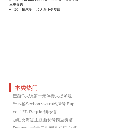
三重奏谱
20、
帕尔曼 一步之遥小提琴谱
本类热门
巴赫G大调第一无伴奏大提琴组曲 BW...
千本樱Senbonzakura悠风号 Euphoni...
nct 127- Regular钢琴谱
加勒比海盗主题曲长号四重奏谱 pir...
Despacito长号四重奏谱 总谱 分谱